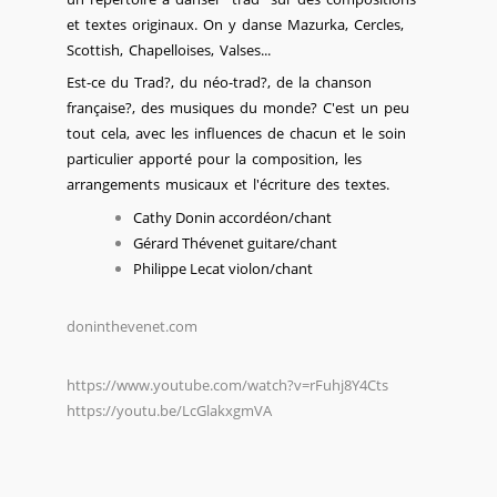
et textes originaux. On y danse Mazurka, Cercles,
Scottish, Chapelloises, Valses...
Est-ce du Trad?, du néo-trad?, de la chanson
française?, des musiques du monde? C'est un peu
tout cela, avec les influences de chacun et le soin
particulier apporté pour la composition, les
arrangements musicaux et l'écriture des textes.
Cathy Donin accordéon/chant
Gérard Thévenet guitare/chant
Philippe Lecat violon/chant
doninthevenet.com
https://www.youtube.com/watch?v=rFuhj8Y4Cts
https://youtu.be/LcGlakxgmVA