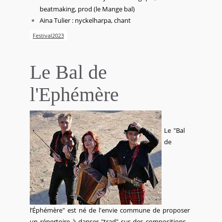
beatmaking, prod (le Mange bal)
Aina Tulier : nyckelharpa, chant
Festival2023
Le Bal de
l'Ephémère
Le "Bal
de
l’Éphémère" est né de l'envie commune de proposer
un répertoire à danser "trad" sur des compositions