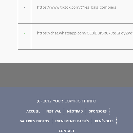
https://www.tiktok.com/@les_bals_combiers
https://chat.whatsapp.com/GC3lDUrSRCk8tqGFqy2Pd
(C) 2012 YOUR COPYRIGHT INFO
ACCUEIL
FESTIVAL
NÉOTRAD
SPONSORS
GALERIES PHOTOS
EVÉNEMENTS PASSÉS
BÉNÉVOLES
CONTACT